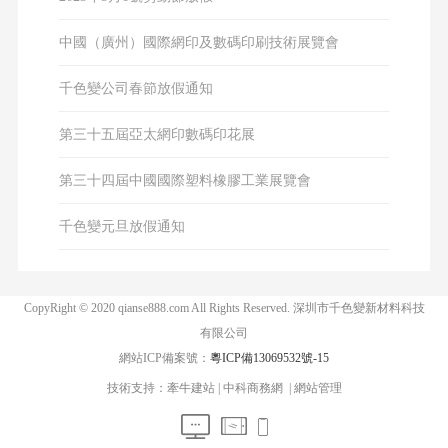
中國（廣州）國際網印及數碼印刷技術展覽會
千色變公司春節放假通知
第三十五屆亞太網印數碼印花展
第三十四屆中國國際塑料橡膠工業展覽會
千色變元旦放假通知
CopyRight © 2020 qianse888.com All Rights Reserved. 深圳市千色變新材料科技
有限公司
網站ICP備案號：
粵ICP備13069532號-15
技術支持：
牽牛建站
|
中科商務網
|
網站管理