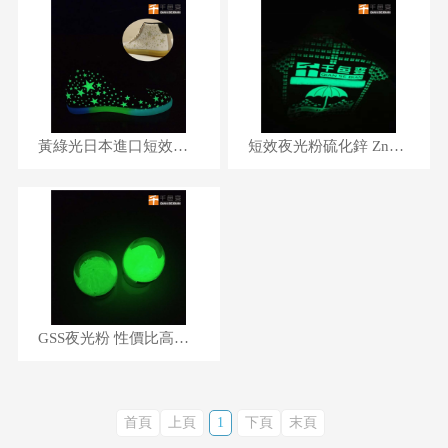
黃綠光日本進口短效夜光粉
短效夜光粉硫化鋅 ZnS注塑不發黑 黃綠光 服裝玩具蓄光粉
GSS夜光粉 性價比高效果好黃綠發光粉 硫化鋅系蓄光顏料
首頁
上頁
1
下頁
末頁