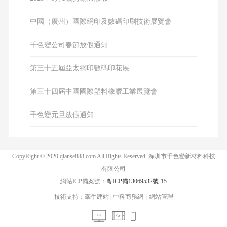
中國（廣州）國際網印及數碼印刷技術展覽會
千色變公司春節放假通知
第三十五屆亞太網印數碼印花展
第三十四屆中國國際塑料橡膠工業展覽會
千色變元旦放假通知
CopyRight © 2020 qianse888.com All Rights Reserved. 深圳市千色變新材料科技
有限公司
網站ICP備案號：
粵ICP備13069532號-15
技術支持：
牽牛建站
|
中科商務網
|
網站管理