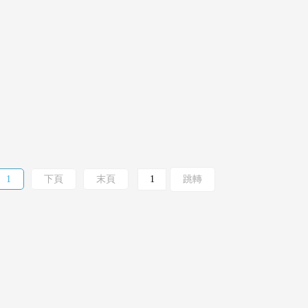
1
下頁
末頁