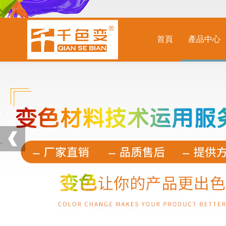
首頁
產品中心