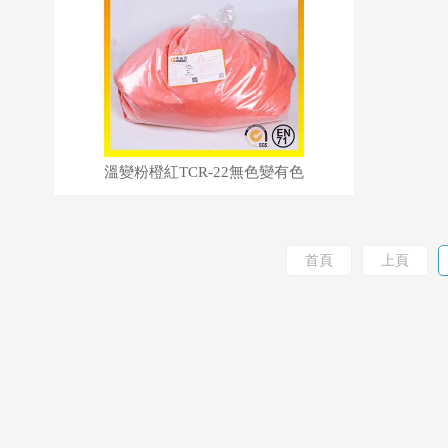
溫變粉橙紅TCR-22無色變有色
首頁
上頁