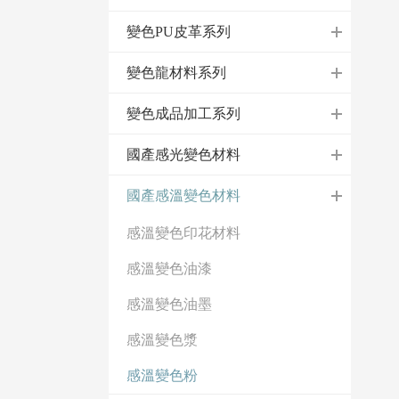
變色PU皮革系列
變色龍材料系列
變色成品加工系列
國產感光變色材料
國產感溫變色材料
感溫變色印花材料
感溫變色油漆
感溫變色油墨
感溫變色漿
感溫變色粉