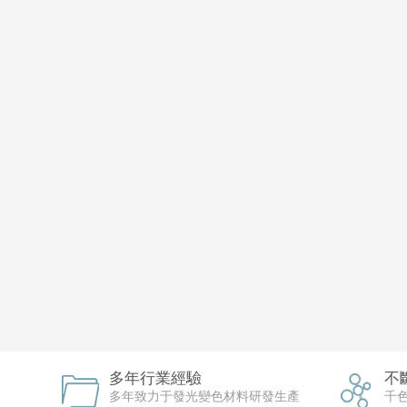
有色變無色45度手感溫變色玩具注塑
漆噴涂熱敏變色
多年行業經驗
不
多年致力于發光變色材料研發生產
千