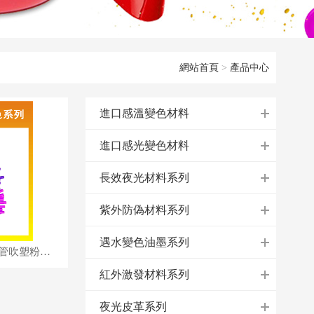
網站首頁
>
產品中心
進口感溫變色材料
進口感光變色材料
長效夜光材料系列
紫外防偽材料系列
遇水變色油墨系列
溫變粉熱敏變色粉冷飲塑料管吹塑粉低溫顯色溫變顏料
紅外激發材料系列
夜光皮革系列