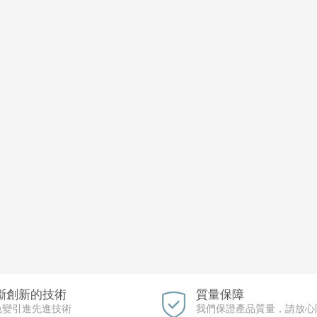
調油
斷創新的技術
質量保障
色變引進先進技術
我們保證產品質量，請放心